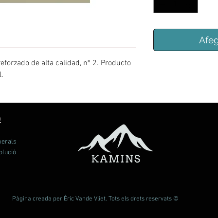
Afeg
orzado de alta calidad, nº 2. Producto
.
Ó
nerals
olució
Pàgina creada per Èric Vande Vliet. Tots els drets reservats ©