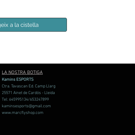
eix a la cistella
LA NOSTRA BOTIGA
Kamins ESPORTS
Ctra. Tavascan Ed. Camp Llarg
25571 Ainet de Cardós - Lleida
Tel: 645995134/653247899
kaminsesports@gmail.com
www.marcflyshop.com