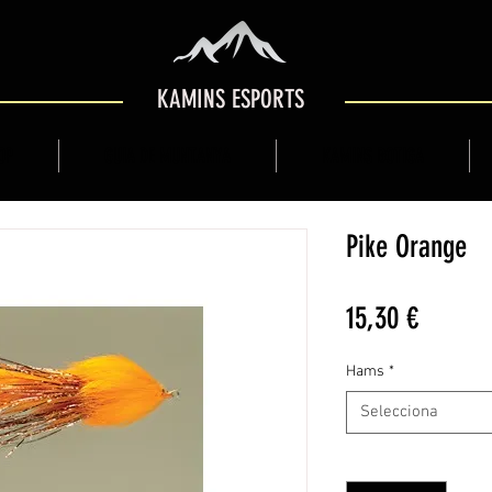
KAMINS ESPORTS
OP
GUIA DE MUNTANYA
KAMINS BOTIGA
Pike Orange
Price
15,30 €
Hams
*
Selecciona
Quantitat
*