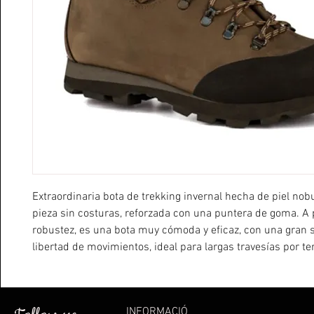
Extraordinaria bota de trekking invernal hecha de piel nob
pieza sin costuras, reforzada con una puntera de goma. A 
robustez, es una bota muy cómoda y eficaz, con una gran s
libertad de movimientos, ideal para largas travesías por te
situaciones meteorológicas variables y exigentes. Gracias 
Vibram® Mottarone con tecnología Arctic Grip que agarra i
hielo húmedo, es especialmente recomendada para su us
INFORMACIÓ