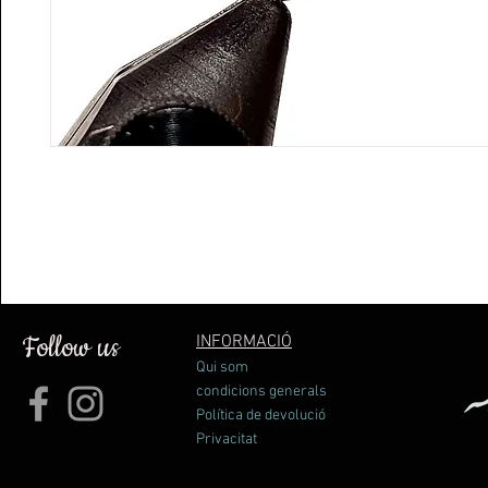
Follow us
INFORMACIÓ
Qui som
condicions generals
Política de devolució
Privacitat