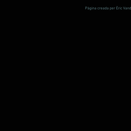
Pàgina creada per Èric Vande