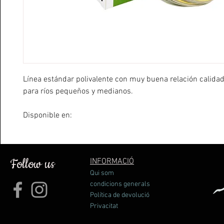
Línea estándar polivalente con muy buena relación calidad
para ríos pequeños y medianos.
Disponible en:
WF #3 ; WF #4 ; DT #5 ; DT #6
DT #3 ; DT #5
Follow us
INFORMACIÓ
Qui som
condicions generals
Política de devolució
Privacitat