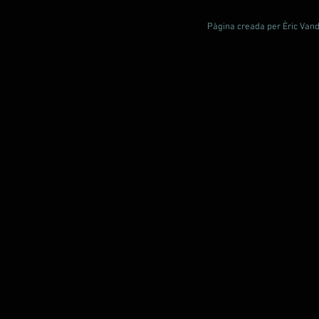
Pàgina creada per Èric Vande