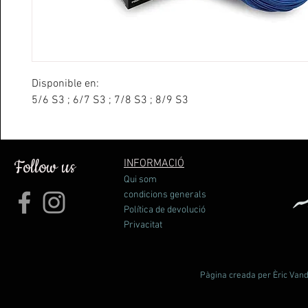
Disponible en:
5/6 S3 ; 6/7 S3 ; 7/8 S3 ; 8/9 S3
Follow us
INFORMACIÓ
Qui som
condicions generals
Política de devolució
Privacitat
Pàgina creada per Èric Vande