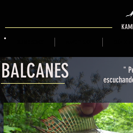
KAMI
QUIENES SOMOS
MARCFLY SHOP
GUÍA DE M
BALCANES
" P
escuchando