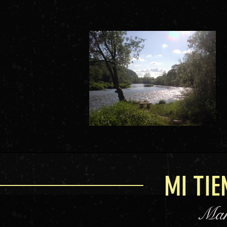
MI TIE
Shop
MI TIE
Mar