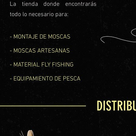
La tienda donde encontrarás
donde encontrarás
todo lo necesario para:
sario para:
- MONTAJE DE MOSCAS
DE MOSCAS
- MOSCAS ARTESANAS
ARTESANAS
- MATERIAL FLY FISHING
FLY FISHING
- EQUIPAMIENTO DE PESCA
www.marc
ENTO DE PESCA
DISTRIB
DISTRIB