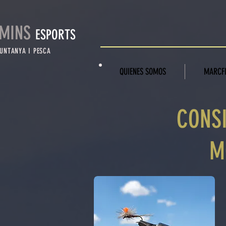
MINS
ESPORTS
UNTANYA I PESCA
QUIENES SOMOS
MARCFL
CONSI
M