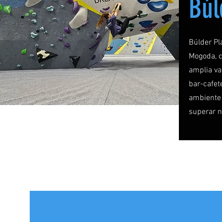
Búl
Búlder Pl
Mogoda, c
amplia va
bar-cafet
ambiente 
superar n