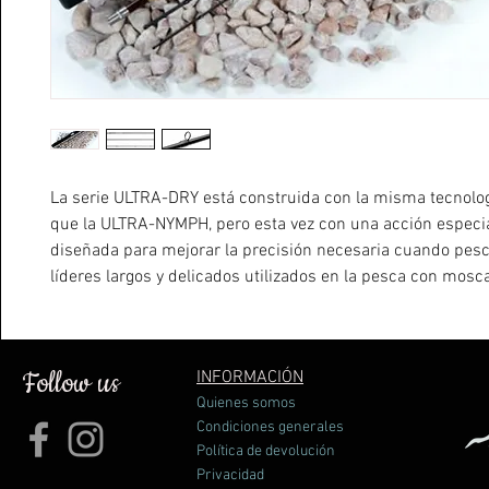
La serie
ULTRA-DRY
está construida con la misma tecnolo
que la
ULTRA-NYMPH,
pero esta vez con una acción espec
diseñada para mejorar la precisión necesaria cuando pes
líderes largos y delicados utilizados en la pesca con mosc
acción rápida y el peso ligero en blanco nos ayudan duran
largas aventuras de pesca.
Follow us
INFORMACIÓN
Quienes somos
Condiciones generales
Política de devolución
Privacidad