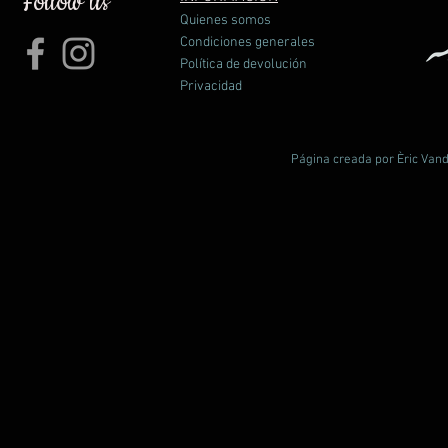
Follow us
adapta perfectamente para viajes de aventura, escapadas 
Quienes somos
semana o para un uso diario.
Condiciones generales
Política de devolución
Línea
Mountain & Outdoor Line :: Trail Walking
Privacidad
Parte superior
Piel Serraje y Cordura® hidrófugos / Caucho
Forro
GORE-TEX® Performance Comfort
Horma
Trail Tech 30
Página creada por Èric Vand
Palmilla
Bestflex 1 / Super Flexible
Suela
Vibram® Pillow + EVA
Peso
720 grs / par (talla EUR 38)
Tallas
EUR 36 / 42
Otras
Bloqueador de cordón
Características
Cinta talonera