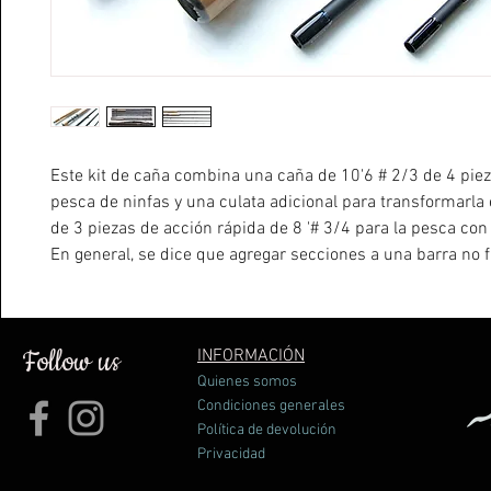
Este kit de caña combina una caña de 10'6 # 2/3 de 4 piez
pesca de ninfas y una culata adicional para transformarla
de 3 piezas de acción rápida de 8 '# 3/4 para la pesca co
En general, se dice que agregar secciones a una barra no 
lo que hicimos lo contrario: a partir de los 10'6, construi
sección de tope adicional que se ajusta a la tercera secció
El 10'6 ofrece tal polivalencia en la pesca con mosca seca 
Follow us
INFORMACIÓN
que acepta una línea # 4 e incluso una línea # 5. Acabado
Quienes somos
anillas de guía negra. Envolturas negras con sutiles rayas
Condiciones generales
azules. Mangos de corcho. Entregado con tubo de transpor
Política de devolución
Privacidad