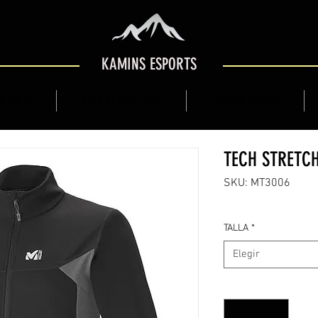
KAMINS ESPORTS
Y SHOP
GUÍA DE MONTAÑA
KAMINS TIENDA
TECH STRETCH
SKU: MT3006
TALLA
*
Elegir
Cantidad
*