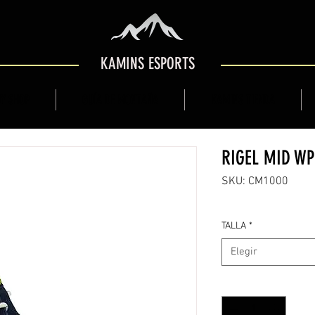
KAMINS ESPORTS
Y SHOP
GUÍA DE MONTAÑA
KAMINS TIENDA
RIGEL MID WP
SKU: CM1000
TALLA
*
Elegir
Cantidad
*