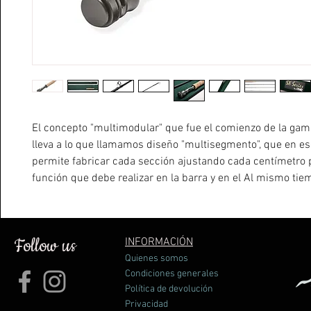
El concepto "multimodular" que fue el comienzo de la ga
lleva a lo que llamamos diseño "multisegmento", que en e
permite fabricar cada sección ajustando cada centímetro 
función que debe realizar en la barra y en el Al mismo tie
una transición perfecta entre secciones, mejorando la acci
equilibrio del conjunto.
Follow us
INFORMACIÓN
Cada varilla SX utiliza, en proporciones variables y despué
Quienes somos
docenas de combinaciones, cinco tipos de fibras de módulo
Condiciones generales
alta resistencia y dos tipos de resinas. De esta manera, h
Política de devolución
aligerar los espacios en blanco y al mismo tiempo aument
Privacidad