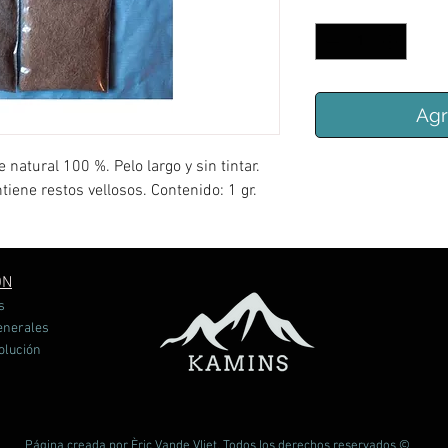
Cantidad
*
Agr
 natural 100 %. Pelo largo y sin tintar.
tiene restos vellosos. Contenido: 1 gr.
ÓN
s
enerales
volución
Página creada por Èric Vande Vliet. Todos los derechos reservados ©