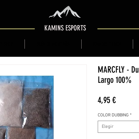
KAMINS ESPORTS
Y SHOP
GUÍA DE MONTAÑA
KAMINS TIENDA
MARCFLY - Dub
Largo 100%
Precio
4,95 €
COLOR DUBBING
*
Elegir