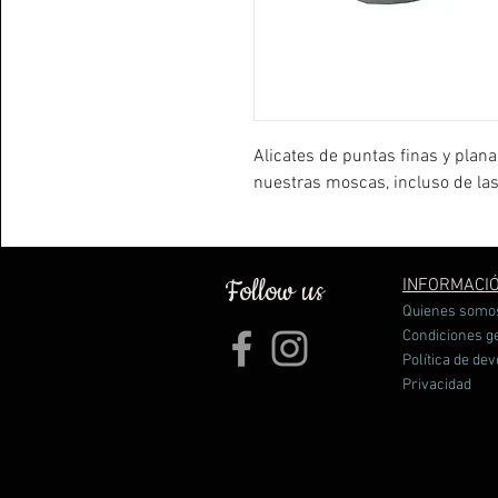
Alicates de puntas finas y plana
nuestras moscas, incluso de l
Follow us
INFORMACI
Quienes somo
Condiciones g
Política de de
Privacidad