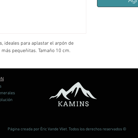
Agr
s, ideales para aplastar el arpón de
as más pequeñitas. Tamaño 10 cm.
ÓN
s
enerales
volución
Página creada por Èric Vande Vliet. Todos los derechos reservados ©