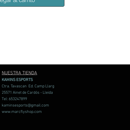
egar al carrito
NUESTRA TIENDA
KAMINS ESPORTS
Ctra. Tavascan Ed. Camp Llarg
25571 Ainet de Cardós - Lleida
Tel: 653247899
kaminsesports@gmail.com
www.marcflyshop.com