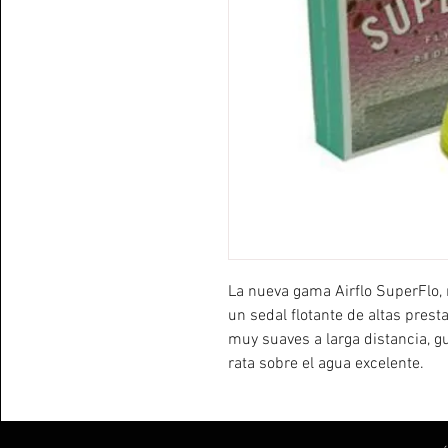
La nueva gama Airflo SuperFlo,
un sedal flotante de altas pres
muy suaves a larga distancia, gu
rata sobre el agua excelente.
Disponible en: WF #3; WF #4; W