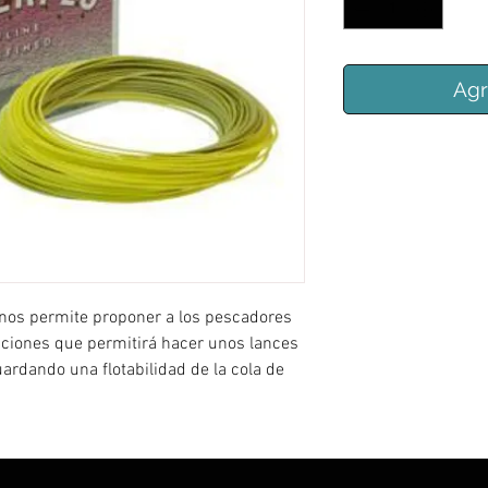
Agr
 nos permite proponer a los pescadores
taciones que permitirá hacer unos lances
ardando una flotabilidad de la cola de
F #5; WF #6; WF #7