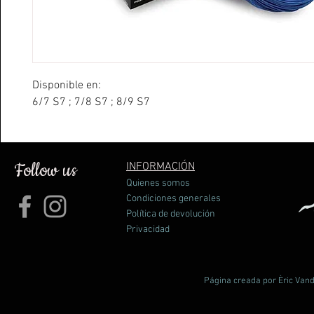
Disponible en:
6/7 S7 ; 7/8 S7 ; 8/9 S7
Follow us
INFORMACIÓN
Quienes somos
Condiciones generales
Política de devolución
Privacidad
Página creada por Èric Vand